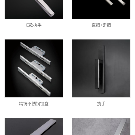
E款执手
直把+歪把
精铸不锈钢锁盒
执手